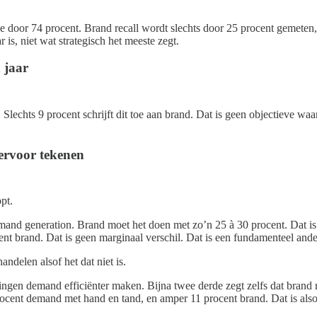
e door 74 procent. Brand recall wordt slechts door 25 procent gemeten
is, niet wat strategisch het meeste zegt.
 jaar
lechts 9 procent schrijft dit toe aan brand. Dat is geen objectieve waar
 ervoor tekenen
pt.
d generation. Brand moet het doen met zo’n 25 à 30 procent. Dat is de 
 brand. Dat is geen marginaal verschil. Dat is een fundamenteel ander
ndelen alsof het dat niet is.
ngen demand efficiënter maken. Bijna twee derde zegt zelfs dat brand 
nt demand met hand en tand, en amper 11 procent brand. Dat is alsof je