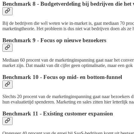
Benchmark 8 - Budgetverdeling bij bedrijven die het 
Bij de bedrijven die wél weten wie in-market is, gaat mediaan 70 proc
marketingtheorie. Het probleem is dus niet wat bedrijven doen als ze 
Benchmark 9 - Focus op nieuwe bezoekers
Mediaan 60 procent van de marketinginspanning gaat naar het convert
market zijn. Dat maakt van dit cijfer geen optimalisatie, maar een go
Benchmark 10 - Focus op mid- en bottom-funnel
Slechts 20 procent van de marketinginspanning gaat naar bezoekers die
hun evaluatietijd spenderen. Marketing en sales zitten hier letterlijk n
Benchmark 11 - Existing customer expansion
Ongeveer 40 procent van de groei bij SaaS-bedrijven komt uit besta