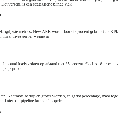
at verschil is een strategische blinde vlek.
n
e belangrijkste metrics. New ARR wordt door 69 procent gebruikt als 
 maar investeert er weinig in.
ic. Inbound leads volgen op afstand met 35 procent. Slechts 18 procent 
udgetgesprekken.
ten. Naarmate bedrijven groter worden, stijgt dat percentage, maar tegel
rand niet aan pipeline kunnen koppelen.
n