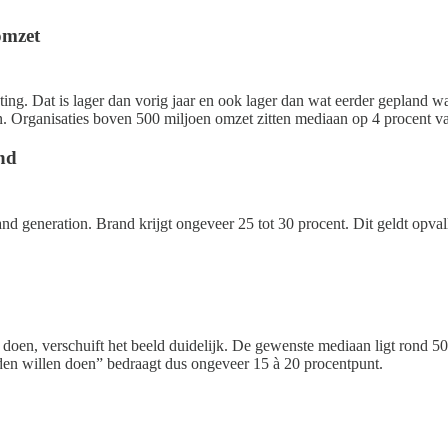
omzet
ng. Dat is lager dan vorig jaar en ook lager dan wat eerder gepland wa
ien. Organisaties boven 500 miljoen omzet zitten mediaan op 4 procent v
nd
generation. Brand krijgt ongeveer 25 tot 30 procent. Dit geldt opvall
oen, verschuift het beeld duidelijk. De gewenste mediaan ligt rond 5
den willen doen” bedraagt dus ongeveer 15 à 20 procentpunt.