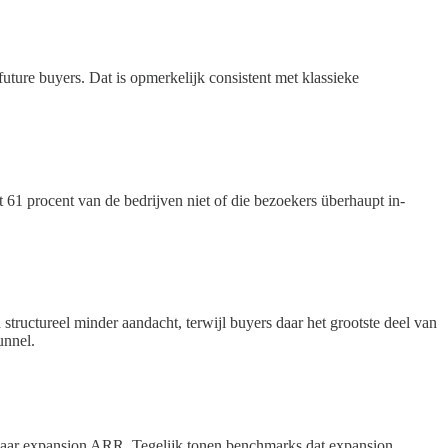
uture buyers. Dat is opmerkelijk consistent met klassieke
61 procent van de bedrijven niet of die bezoekers überhaupt in-
structureel minder aandacht, terwijl buyers daar het grootste deel van
unnel.
 naar expansion ARR. Tegelijk tonen benchmarks dat expansion