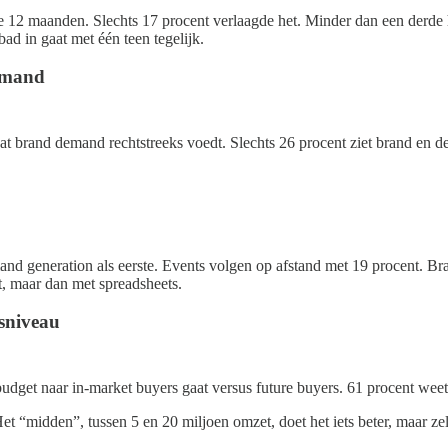
 12 maanden. Slechts 17 procent verlaagde het. Minder dan een derde hi
ad in gaat met één teen tegelijk.
emand
dat brand demand rechtstreeks voedt. Slechts 26 procent ziet brand en 
nd generation als eerste. Events volgen op afstand met 19 procent. Br
t, maar dan met spreadsheets.
sniveau
dget naar in-market buyers gaat versus future buyers. 61 procent weet
 Het “midden”, tussen 5 en 20 miljoen omzet, doet het iets beter, maar z