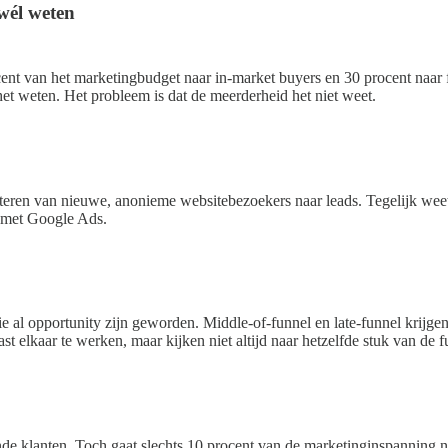
wél weten
ent van het marketingbudget naar in-market buyers en 30 procent naar f
het weten. Het probleem is dat de meerderheid het niet weet.
eren van nieuwe, anonieme websitebezoekers naar leads. Tegelijk weet 
k met Google Ads.
 al opportunity zijn geworden. Middle-of-funnel en late-funnel krijgen 
aast elkaar te werken, maar kijken niet altijd naar hetzelfde stuk van de f
ande klanten. Toch gaat slechts 10 procent van de marketinginspanning