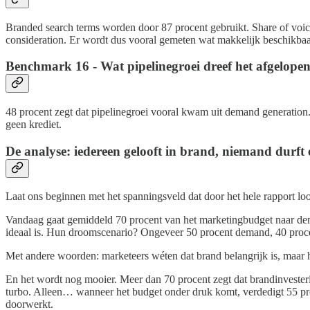
Branded search terms worden door 87 procent gebruikt. Share of voic
consideration. Er wordt dus vooral gemeten wat makkelijk beschikbaar 
Benchmark 16 - Wat pipelinegroei dreef het afgelopen
48 procent zegt dat pipelinegroei vooral kwam uit demand generation. S
geen krediet.
De analyse: iedereen gelooft in brand, niemand durft
Laat ons beginnen met het spanningsveld dat door het hele rapport loo
Vandaag gaat gemiddeld 70 procent van het marketingbudget naar deman
ideaal is. Hun droomscenario? Ongeveer 50 procent demand, 40 procent
Met andere woorden: marketeers wéten dat brand belangrijk is, maar ha
En het wordt nog mooier. Meer dan 70 procent zegt dat brandinvesteri
turbo. Alleen… wanneer het budget onder druk komt, verdedigt 55 proce
doorwerkt.