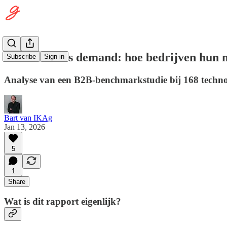
Brand versus demand: hoe bedrijven hun 
Subscribe
Sign in
Analyse van een B2B-benchmarkstudie bij 168 technol
Bart van IKAg
Jan 13, 2026
5
1
Share
Wat is dit rapport eigenlijk?