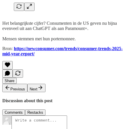
Het belangrijkste cijfer? Consumenten in de US geven nu bijna
evenveel uit aan ChatGPT als aan Paramount+.
Mensen stemmen met hun portemonnee.
Bron:
https://newconsumer.com/trends/consumer-trends-2025-
mid-year-report/
Share
Previous
Next
Discussion about this post
Comments
Restacks