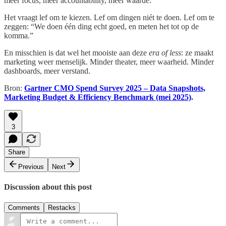
meer focus, meer accountability, meer waarde.
Het vraagt lef om te kiezen. Lef om dingen niét te doen. Lef om te
zeggen: “We doen één ding echt goed, en meten het tot op de
komma.”
En misschien is dat wel het mooiste aan deze
era of less
: ze maakt
marketing weer menselijk. Minder theater, meer waarheid. Minder
dashboards, meer verstand.
Bron:
Gartner CMO Spend Survey 2025 – Data Snapshots,
Marketing Budget & Efficiency Benchmark (mei 2025)
.
3
Share
Previous
Next
Discussion about this post
Comments
Restacks