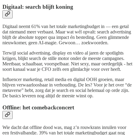
Digitaal: search blijft koning
Digitaal neemt 61% van het totale marketingbudget in — een getal
dat niemand meer verbaast. Maar wat wél opvalt: search advertising
blijft de absolute topper qua impact én besteding. Geen glimmende
nieuwkomer, geen AI-magie. Gewoon… zoekwoorden.
Terwijl social advertising, display en video al jaren de spotlights
krijgen, blijkt search de stille motor onder de meeste campagnes.
Meetbaar, schaalbaar, voorspelbaar. Niet sexy, maar oerdegelijk - het
soort kanaal waar je CFO zelfs een glimlachje voor over heeft.
Influencer marketing, retail media en digital OOH groeien, maar
blijven verwaarloosbaar in verhouding. De les? Voor je het over “de
metaverse” hebt, zorg dat je search en social helemaal op orde zijn.
De basics leveren nog altijd de meeste winst op.
Offline: het comebackconcert
Wie dacht dat offline dood was, mag z’n rouwkrans inruilen voor
een festivalbandje. 39% van het totale marketingbudget gaat nog