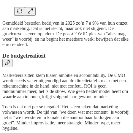
Gemiddeld besteden bedrijven in 2025 zo’n 7 à 9% van hun omzet
aan marketing. Dat is niet slecht, maar ook niet stijgend. De
groeicurve is even op adem. De post-COVID piek van “alles mag
weer” is voorbij, en nu begint het meetbare werk: bewijzen dat elke
euro rendeert.
De budgetrealiteit
Marketeers zitten klem tussen ambitie en accountability. De CMO
wordt steeds vaker uitgenodigd aan de directietafel - maar met een
rekenmachine in de hand, niet met confetti. ROI is geen
randnummer meer, het
is
de show. Wie geen helder model heeft om
waarde aan te tonen, krijgt volgend jaar gewoon minder.
Toch is dat niet per se negatief. Het is een teken dat marketing
volwassen wordt. De tijd van “we doen wat met content” is voorbij;
het is “we investeren in kanalen die aantoonbaar bijdragen aan
groei”. Minder improvisatie, meer strategie. Minder hype, meer
hygiëne.