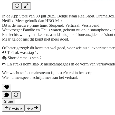
In de App Store van 30 juli 2025, België staan ReelShort, DramaBox
Netflix. Meer gebruik dan HBO Max.
Dit is de nieuwe prime time. Sluipend. Verticaal. Verslavend.
Wat vroeger Familie en Thuis waren, gebeurt nu op je smartphone - in d
En slechts weinig marketeers aan klantzijde of bureauzijde die “short
Maar geloof me: dit komt niet meer goed.
Of beter gezegd: dit komt net wel goed, voor wie nu al experimenteert 
📲 TikTok was stap 1.
🎭 Short drama is stap 2.
💸 En straks komt stap 3: merkcampagnes in de vorm van verslavende
Wie wacht tot het mainstream is, mist z’n rol in het script.
Wie nu meespeelt, schrijft mee aan het verhaal.
Share
Previous
Next