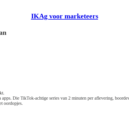
IKAg voor marketeers
aan
kt.
a apps. Die TikTok-achtige series van 2 minuten per aflevering, boordev
et oordopjes.