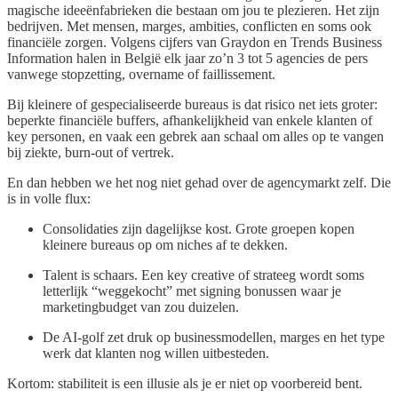
magische ideeënfabrieken die bestaan om jou te plezieren. Het zijn
bedrijven. Met mensen, marges, ambities, conflicten en soms ook
financiële zorgen. Volgens cijfers van Graydon en Trends Business
Information halen in België elk jaar zo’n 3 tot 5 agencies de pers
vanwege stopzetting, overname of faillissement.
Bij kleinere of gespecialiseerde bureaus is dat risico net iets groter:
beperkte financiële buffers, afhankelijkheid van enkele klanten of
key personen, en vaak een gebrek aan schaal om alles op te vangen
bij ziekte, burn-out of vertrek.
En dan hebben we het nog niet gehad over de agencymarkt zelf. Die
is in volle flux:
Consolidaties zijn dagelijkse kost. Grote groepen kopen
kleinere bureaus op om niches af te dekken.
Talent is schaars. Een key creative of strateeg wordt soms
letterlijk “weggekocht” met signing bonussen waar je
marketingbudget van zou duizelen.
De AI-golf zet druk op businessmodellen, marges en het type
werk dat klanten nog willen uitbesteden.
Kortom: stabiliteit is een illusie als je er niet op voorbereid bent.