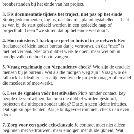
bronbestanden bij het einde van het project.
3. Eis documentatie tijdens het traject, niet pas op het einde
Strategiedocumenten, logins, dashboards, planningstabellen… Laat
ze van bij de start gedeeld worden in een gedeelde map of
projecthub. Geen “we sturen dat op het einde wel door”.
4. Hou minstens 1 backup-expert in huis of in je netwerk
Een
freelancer of klein ander bureau dat je vertrouwt, en dat “mee” is
met het verhaal. Niet om dubbel werk te doen, maar wel om in
noodgevallen de boel op te vangen.
5. Vraag regelmatig een ‘dependency check’
Wie zijn de cruciale
mensen bij je bureau? Wat als die morgen weg zijn? Vraag wie de
fallback is. Idealiter is er altijd een tweede projectmanager of creatief
die meeleest of mee-werkt.
6. Lees de signalen vóór het stilvallen
Plots minder contact, key
people die verdwijnen, facturen die dubbel worden gestuurd,
projecten die uitlopen zonder uitleg? Dat zijn geen kleine irritaties.
Dat zijn knipperlichten. Als je buikgevoel rommelt, check dan even
door.
7. Zorg voor een goeie exit-clausule
Je contract moet niet alleen
beginnen met vertrouwen, maar eindigen met duidelijkheid. Wat