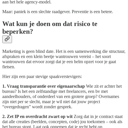
aan het hele agency-model.
Maar: paniek is een slechte raadgever. Preventie is een betere.
Wat kun je doen om dat risico te
beperken?
Marketing is geen blind date. Het is een samenwerking die structuur,
afspraken en een klein beetje wantrouwen vereist – het soort
wantrouwen dat ervoor zorgt dat je een helm opzet voor je gaat
fietsen.
Hier zijn een paar stevige spaakverstevigers:
1. Vraag transparantie over eigenaarschap
Wie zit er achter het
bureau? Is het een zelfstandige met freelancers, een bv met
aandeelhouders, of onderdeel van een grotere groep? Overnames
zijn niet per se slecht, maar je wil niet dat jouw project
“overgedragen” wordt zonder gesprek.
2. Zet IP en overdracht zwart op wit
Zorg dat in je contract staat
dat alle creaties (beelden, concepten, code) jou toekomen – ook als
het bureau stopt. Laat ook opnemen dat je recht hebt op