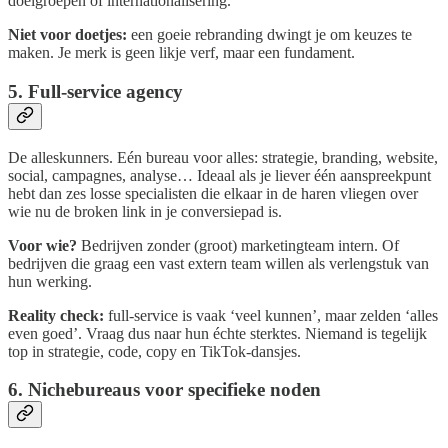
doelgroepen of internationalisering.
Niet voor doetjes:
een goeie rebranding dwingt je om keuzes te
maken. Je merk is geen likje verf, maar een fundament.
5. Full-service agency
De alleskunners. Eén bureau voor alles: strategie, branding, website,
social, campagnes, analyse… Ideaal als je liever één aanspreekpunt
hebt dan zes losse specialisten die elkaar in de haren vliegen over
wie nu de broken link in je conversiepad is.
Voor wie?
Bedrijven zonder (groot) marketingteam intern. Of
bedrijven die graag een vast extern team willen als verlengstuk van
hun werking.
Reality check:
full-service is vaak ‘veel kunnen’, maar zelden ‘alles
even goed’. Vraag dus naar hun échte sterktes. Niemand is tegelijk
top in strategie, code, copy en TikTok-dansjes.
6. Nichebureaus voor specifieke noden