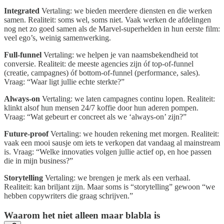
Integrated
Vertaling: we bieden meerdere diensten en die werken
samen. Realiteit: soms wel, soms niet. Vaak werken de afdelingen
nog net zo goed samen als de Marvel-superhelden in hun eerste film:
veel ego’s, weinig samenwerking.
Full-funnel
Vertaling: we helpen je van naamsbekendheid tot
conversie. Realiteit: de meeste agencies zijn óf top-of-funnel
(creatie, campagnes) óf bottom-of-funnel (performance, sales).
Vraag: “Waar ligt jullie echte sterkte?”
Always-on
Vertaling: we laten campagnes continu lopen. Realiteit:
klinkt alsof hun mensen 24/7 koffie door hun aderen pompen.
Vraag: “Wat gebeurt er concreet als we ‘always-on’ zijn?”
Future-proof
Vertaling: we houden rekening met morgen. Realiteit:
vaak een mooi sausje om iets te verkopen dat vandaag al mainstream
is. Vraag: “Welke innovaties volgen jullie actief op, en hoe passen
die in mijn business?”
Storytelling
Vertaling: we brengen je merk als een verhaal.
Realiteit: kan briljant zijn. Maar soms is “storytelling” gewoon “we
hebben copywriters die graag schrijven.”
Waarom het niet alleen maar blabla is