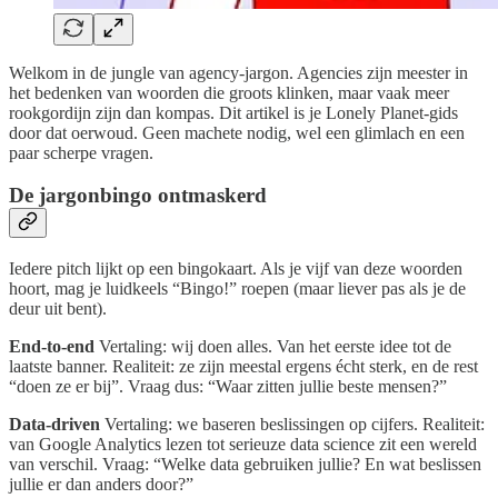
Welkom in de jungle van agency-jargon. Agencies zijn meester in
het bedenken van woorden die groots klinken, maar vaak meer
rookgordijn zijn dan kompas. Dit artikel is je Lonely Planet-gids
door dat oerwoud. Geen machete nodig, wel een glimlach en een
paar scherpe vragen.
De jargonbingo ontmaskerd
Iedere pitch lijkt op een bingokaart. Als je vijf van deze woorden
hoort, mag je luidkeels “Bingo!” roepen (maar liever pas als je de
deur uit bent).
End-to-end
Vertaling: wij doen alles. Van het eerste idee tot de
laatste banner. Realiteit: ze zijn meestal ergens écht sterk, en de rest
“doen ze er bij”. Vraag dus: “Waar zitten jullie beste mensen?”
Data-driven
Vertaling: we baseren beslissingen op cijfers. Realiteit:
van Google Analytics lezen tot serieuze data science zit een wereld
van verschil. Vraag: “Welke data gebruiken jullie? En wat beslissen
jullie er dan anders door?”