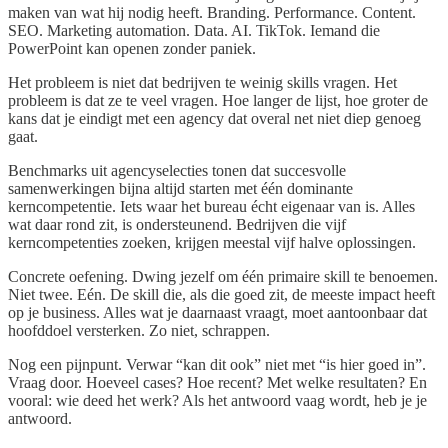
maken van wat hij nodig heeft. Branding. Performance. Content.
SEO. Marketing automation. Data. AI. TikTok. Iemand die
PowerPoint kan openen zonder paniek.
Het probleem is niet dat bedrijven te weinig skills vragen. Het
probleem is dat ze te veel vragen. Hoe langer de lijst, hoe groter de
kans dat je eindigt met een agency dat overal net niet diep genoeg
gaat.
Benchmarks uit agencyselecties tonen dat succesvolle
samenwerkingen bijna altijd starten met één dominante
kerncompetentie. Iets waar het bureau écht eigenaar van is. Alles
wat daar rond zit, is ondersteunend. Bedrijven die vijf
kerncompetenties zoeken, krijgen meestal vijf halve oplossingen.
Concrete oefening. Dwing jezelf om één primaire skill te benoemen.
Niet twee. Eén. De skill die, als die goed zit, de meeste impact heeft
op je business. Alles wat je daarnaast vraagt, moet aantoonbaar dat
hoofddoel versterken. Zo niet, schrappen.
Nog een pijnpunt. Verwar “kan dit ook” niet met “is hier goed in”.
Vraag door. Hoeveel cases? Hoe recent? Met welke resultaten? En
vooral: wie deed het werk? Als het antwoord vaag wordt, heb je je
antwoord.