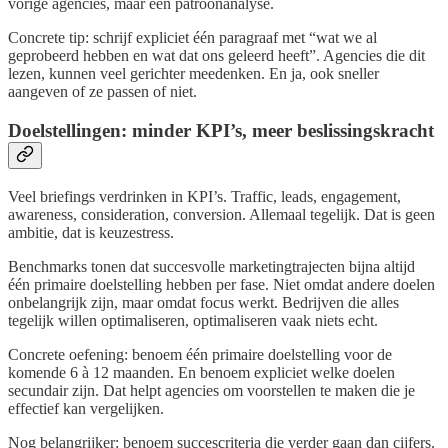
vorige agencies, maar een patroonanalyse.
Concrete tip: schrijf expliciet één paragraaf met “wat we al
geprobeerd hebben en wat dat ons geleerd heeft”. Agencies die dit
lezen, kunnen veel gerichter meedenken. En ja, ook sneller
aangeven of ze passen of niet.
Doelstellingen: minder KPI’s, meer beslissingskracht
Veel briefings verdrinken in KPI’s. Traffic, leads, engagement,
awareness, consideration, conversion. Allemaal tegelijk. Dat is geen
ambitie, dat is keuzestress.
Benchmarks tonen dat succesvolle marketingtrajecten bijna altijd
één primaire doelstelling hebben per fase. Niet omdat andere doelen
onbelangrijk zijn, maar omdat focus werkt. Bedrijven die alles
tegelijk willen optimaliseren, optimaliseren vaak niets echt.
Concrete oefening: benoem één primaire doelstelling voor de
komende 6 à 12 maanden. En benoem expliciet welke doelen
secundair zijn. Dat helpt agencies om voorstellen te maken die je
effectief kan vergelijken.
Nog belangrijker: benoem succescriteria die verder gaan dan cijfers.