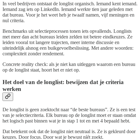
In veel bedrijven ontstaat de longlist organisch. Iemand kent iemand.
Iemand zag iets op LinkedIn. Iemand werkte tien jaar geleden met
dat bureau. Voor je het weet heb je twaalf namen, vijf meningen en
nul criteria.
Benchmarks uit selectieprocessen tonen iets opvallends. Longlists
met meer dan acht bureaus leiden zelden tot betere eindkeuzes. Ze
leiden vooral tot langere trajecten, meer interne discussie en
uiteindelijk alsnog een buikgevoelbeslissing. Met andere woorden:
complexiteit zonder rendement.
Concrete reality check: als je niet kan uitleggen waarom een bureau
op de longlist staat, hoort het er niet op.
Het doel van de longlist: bewijzen dat je criteria
werken
De longlist is geen zoektocht naar “de beste bureaus”. Ze is een test
van je selectiecriteria. Elk bureau op de longlist moet er staan omdat
het logisch past binnen wat je in stap 1 tot en met 4 bepaald hebt.
Dat betekent ook dat de longlist niet neutraal is. Ze is gekleurd door
keuzes. Door focus. Door wat je bewust níét zoekt.