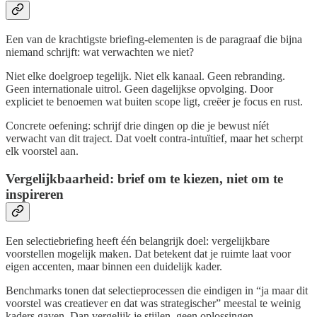
Een van de krachtigste briefing-elementen is de paragraaf die bijna
niemand schrijft: wat verwachten we niet?
Niet elke doelgroep tegelijk. Niet elk kanaal. Geen rebranding.
Geen internationale uitrol. Geen dagelijkse opvolging. Door
expliciet te benoemen wat buiten scope ligt, creëer je focus en rust.
Concrete oefening: schrijf drie dingen op die je bewust níét
verwacht van dit traject. Dat voelt contra-intuïtief, maar het scherpt
elk voorstel aan.
Vergelijkbaarheid: brief om te kiezen, niet om te
inspireren
Een selectiebriefing heeft één belangrijk doel: vergelijkbare
voorstellen mogelijk maken. Dat betekent dat je ruimte laat voor
eigen accenten, maar binnen een duidelijk kader.
Benchmarks tonen dat selectieprocessen die eindigen in “ja maar dit
voorstel was creatiever en dat was strategischer” meestal te weinig
kaders gaven. Dan vergelijk je stijlen, geen oplossingen.