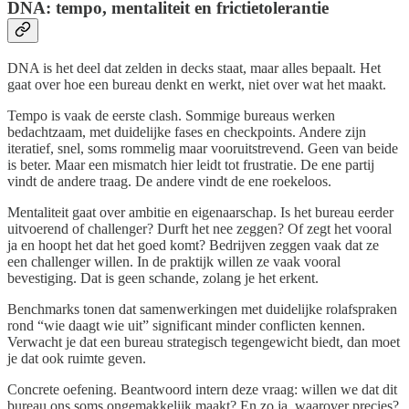
DNA: tempo, mentaliteit en frictietolerantie
DNA is het deel dat zelden in decks staat, maar alles bepaalt. Het
gaat over hoe een bureau denkt en werkt, niet over wat het maakt.
Tempo is vaak de eerste clash. Sommige bureaus werken
bedachtzaam, met duidelijke fases en checkpoints. Andere zijn
iteratief, snel, soms rommelig maar vooruitstrevend. Geen van beide
is beter. Maar een mismatch hier leidt tot frustratie. De ene partij
vindt de andere traag. De andere vindt de ene roekeloos.
Mentaliteit gaat over ambitie en eigenaarschap. Is het bureau eerder
uitvoerend of challenger? Durft het nee zeggen? Of zegt het vooral
ja en hoopt het dat het goed komt? Bedrijven zeggen vaak dat ze
een challenger willen. In de praktijk willen ze vaak vooral
bevestiging. Dat is geen schande, zolang je het erkent.
Benchmarks tonen dat samenwerkingen met duidelijke rolafspraken
rond “wie daagt wie uit” significant minder conflicten kennen.
Verwacht je dat een bureau strategisch tegengewicht biedt, dan moet
je dat ook ruimte geven.
Concrete oefening. Beantwoord intern deze vraag: willen we dat dit
bureau ons soms ongemakkelijk maakt? En zo ja, waarover precies?