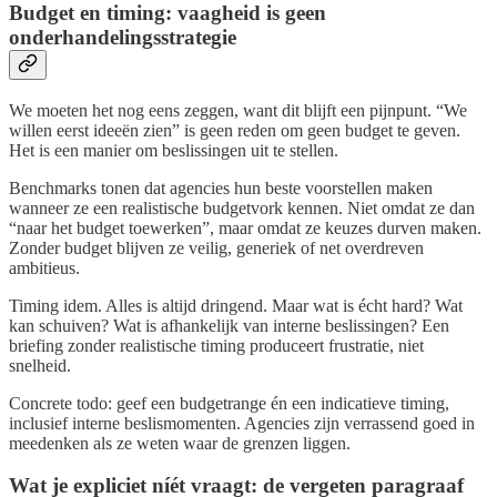
Budget en timing: vaagheid is geen
onderhandelingsstrategie
We moeten het nog eens zeggen, want dit blijft een pijnpunt. “We
willen eerst ideeën zien” is geen reden om geen budget te geven.
Het is een manier om beslissingen uit te stellen.
Benchmarks tonen dat agencies hun beste voorstellen maken
wanneer ze een realistische budgetvork kennen. Niet omdat ze dan
“naar het budget toewerken”, maar omdat ze keuzes durven maken.
Zonder budget blijven ze veilig, generiek of net overdreven
ambitieus.
Timing idem. Alles is altijd dringend. Maar wat is écht hard? Wat
kan schuiven? Wat is afhankelijk van interne beslissingen? Een
briefing zonder realistische timing produceert frustratie, niet
snelheid.
Concrete todo: geef een budgetrange én een indicatieve timing,
inclusief interne beslismomenten. Agencies zijn verrassend goed in
meedenken als ze weten waar de grenzen liggen.
Wat je expliciet níét vraagt: de vergeten paragraaf