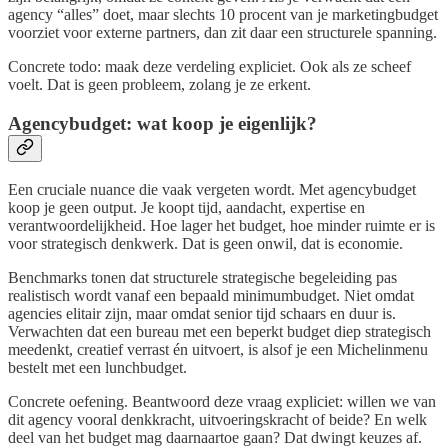
agency “alles” doet, maar slechts 10 procent van je marketingbudget
voorziet voor externe partners, dan zit daar een structurele spanning.
Concrete todo: maak deze verdeling expliciet. Ook als ze scheef
voelt. Dat is geen probleem, zolang je ze erkent.
Agencybudget: wat koop je eigenlijk?
Een cruciale nuance die vaak vergeten wordt. Met agencybudget
koop je geen output. Je koopt tijd, aandacht, expertise en
verantwoordelijkheid. Hoe lager het budget, hoe minder ruimte er is
voor strategisch denkwerk. Dat is geen onwil, dat is economie.
Benchmarks tonen dat structurele strategische begeleiding pas
realistisch wordt vanaf een bepaald minimumbudget. Niet omdat
agencies elitair zijn, maar omdat senior tijd schaars en duur is.
Verwachten dat een bureau met een beperkt budget diep strategisch
meedenkt, creatief verrast én uitvoert, is alsof je een Michelinmenu
bestelt met een lunchbudget.
Concrete oefening. Beantwoord deze vraag expliciet: willen we van
dit agency vooral denkkracht, uitvoeringskracht of beide? En welk
deel van het budget mag daarnaartoe gaan? Dat dwingt keuzes af.