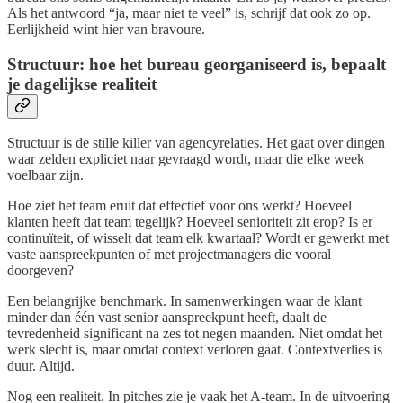
Als het antwoord “ja, maar niet te veel” is, schrijf dat ook zo op.
Eerlijkheid wint hier van bravoure.
Structuur: hoe het bureau georganiseerd is, bepaalt
je dagelijkse realiteit
Structuur is de stille killer van agencyrelaties. Het gaat over dingen
waar zelden expliciet naar gevraagd wordt, maar die elke week
voelbaar zijn.
Hoe ziet het team eruit dat effectief voor ons werkt? Hoeveel
klanten heeft dat team tegelijk? Hoeveel senioriteit zit erop? Is er
continuïteit, of wisselt dat team elk kwartaal? Wordt er gewerkt met
vaste aanspreekpunten of met projectmanagers die vooral
doorgeven?
Een belangrijke benchmark. In samenwerkingen waar de klant
minder dan één vast senior aanspreekpunt heeft, daalt de
tevredenheid significant na zes tot negen maanden. Niet omdat het
werk slecht is, maar omdat context verloren gaat. Contextverlies is
duur. Altijd.
Nog een realiteit. In pitches zie je vaak het A-team. In de uitvoering