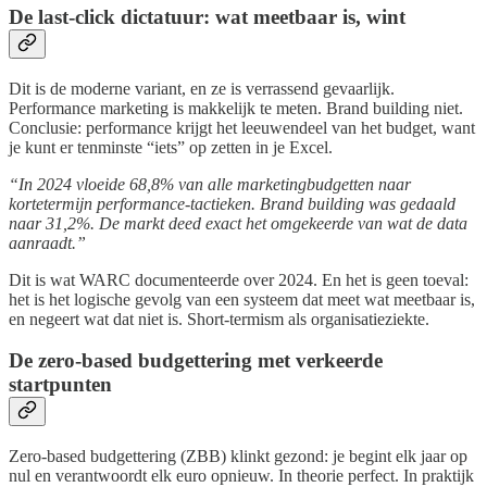
De last-click dictatuur: wat meetbaar is, wint
Dit is de moderne variant, en ze is verrassend gevaarlijk.
Performance marketing is makkelijk te meten. Brand building niet.
Conclusie: performance krijgt het leeuwendeel van het budget, want
je kunt er tenminste “iets” op zetten in je Excel.
“In 2024 vloeide 68,8% van alle marketingbudgetten naar
kortetermijn performance-tactieken. Brand building was gedaald
naar 31,2%. De markt deed exact het omgekeerde van wat de data
aanraadt.”
Dit is wat WARC documenteerde over 2024. En het is geen toeval:
het is het logische gevolg van een systeem dat meet wat meetbaar is,
en negeert wat dat niet is. Short-termism als organisatieziekte.
De zero-based budgettering met verkeerde
startpunten
Zero-based budgettering (ZBB) klinkt gezond: je begint elk jaar op
nul en verantwoordt elk euro opnieuw. In theorie perfect. In praktijk