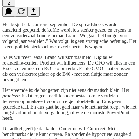
2
Het begint elk jaar rond september. De spreadsheets worden
aarzelend geopend, de koffie wordt iets sterker gezet, en ergens in
een vergaderzaal kondigt iemand aan: “We gaan het budget voor
volgend jaar verdelen.” Wat volgt, is geen strategische oefening. Het
is een politiek steekspel met excellsheets als wapen.
Sales wil meer leads. Brand wil zichtbaarheid. Digital wil
retargeting-centen. Product wil influencers. De CFO wil alles in een
Excel zetten met een ROI-kolom erbij. En de CMO staat ertussen
als een verkeersregelaar op de E40 - met een fluitje maar zonder
bevoegdheid.
Het vreemde is: de budgetten zijn niet eens dramatisch klein. Het
probleem
is dat er geen eerlijk kader bestaat om te verdelen.
Iedereen optimaliseert voor zijn eigen doelstelling. Er is geen
gedeelde taal. En dus gaat het geld naar wie het hardst roept, wie het
langst volhoudt in de vergadering, of wie de mooiste PowerPoint
heeft.
Dit artikel geeft je dat kader. Onderbouwd. Concreet. Met
benchmarks die je kunt citeren. En zonder de hypocriete vaagheid