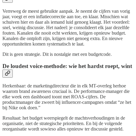
Verreweg de meest gebruikte aanpak. Je neemt de cijfers van vorig
jaar, voegt er een inflatiecorrectie aan toe, en klaar. Misschien wat
schuiven hier en daar als iemand luid genoeg klaagt. Het voordeel:
snel, weinig discussie. Het nadeel: je consolideert elk jaar dezelfde
fouten. Kanalen die nooit echt werkten, krijgen opnieuw budget.
Kanalen die ontploft zijn, krijgen niet genoeg extra. En nieuwe
opportuniteiten komen systematisch te laat.
Dit is geen strategie. Dit is nostalgie met een budgetcode.
De loudest voice-methode: wie het hardst roept, wint
Herkenbaar: de marketingdirecteur die in elk MT-overleg herhoe
waarom brand awareness cruciaal is. De performance-manager die
elke week een dashboard toont met ROAS-cijfers. De
productmanager die zweert bij influencer-campagnes omdat “ze het
bij Nike ook doen.”
Resultaat: het budget weerspiegelt de machtsverhoudingen in de
organisatie, niet de strategische prioriteiten. En bij de volgende
reorganisatie wordt sowieso alles opnieuw ter discussie gesteld.