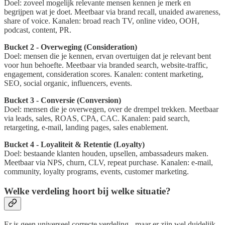
Doel: zoveel mogelijk relevante mensen kennen je merk en
begrijpen wat je doet. Meetbaar via brand recall, unaided awareness,
share of voice. Kanalen: broad reach TV, online video, OOH,
podcast, content, PR.
Bucket 2 - Overweging (Consideration)
Doel: mensen die je kennen, ervan overtuigen dat je relevant bent
voor hun behoefte. Meetbaar via branded search, website-traffic,
engagement, consideration scores. Kanalen: content marketing,
SEO, social organic, influencers, events.
Bucket 3 - Conversie (Conversion)
Doel: mensen die je overwegen, over de drempel trekken. Meetbaar
via leads, sales, ROAS, CPA, CAC. Kanalen: paid search,
retargeting, e-mail, landing pages, sales enablement.
Bucket 4 - Loyaliteit & Retentie (Loyalty)
Doel: bestaande klanten houden, upsellen, ambassadeurs maken.
Meetbaar via NPS, churn, CLV, repeat purchase. Kanalen: e-mail,
community, loyalty programs, events, customer marketing.
Welke verdeling hoort bij welke situatie?
Er is geen universeel correcte verdeling - maar er zijn wel duidelijk