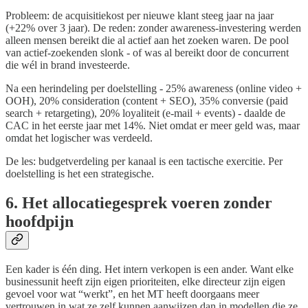
Probleem: de acquisitiekost per nieuwe klant steeg jaar na jaar
(+22% over 3 jaar). De reden: zonder awareness-investering werden
alleen mensen bereikt die al actief aan het zoeken waren. De pool
van actief-zoekenden slonk - of was al bereikt door de concurrent
die wél in brand investeerde.
Na een herindeling per doelstelling - 25% awareness (online video +
OOH), 20% consideration (content + SEO), 35% conversie (paid
search + retargeting), 20% loyaliteit (e-mail + events) - daalde de
CAC in het eerste jaar met 14%. Niet omdat er meer geld was, maar
omdat het logischer was verdeeld.
De les: budgetverdeling per kanaal is een tactische exercitie. Per
doelstelling is het een strategische.
6. Het allocatiegesprek voeren zonder
hoofdpijn
Een kader is één ding. Het intern verkopen is een ander. Want elke
businessunit heeft zijn eigen prioriteiten, elke directeur zijn eigen
gevoel voor wat “werkt”, en het MT heeft doorgaans meer
vertrouwen in wat ze zelf kunnen aanwijzen dan in modellen die ze