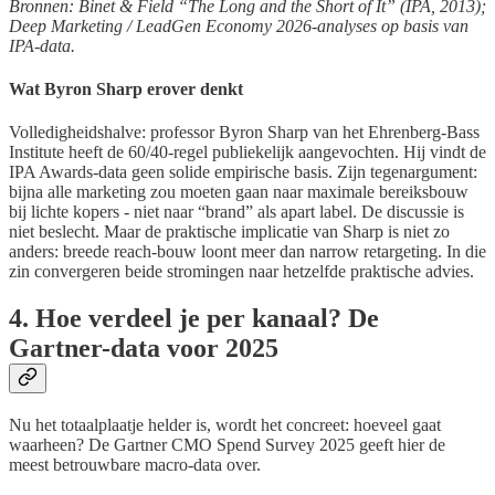
Bronnen: Binet & Field “The Long and the Short of It” (IPA, 2013);
Deep Marketing / LeadGen Economy 2026-analyses op basis van
IPA-data.
Wat Byron Sharp erover denkt
Volledigheidshalve: professor Byron Sharp van het Ehrenberg-Bass
Institute heeft de 60/40-regel publiekelijk aangevochten. Hij vindt de
IPA Awards-data geen solide empirische basis. Zijn tegenargument:
bijna alle marketing zou moeten gaan naar maximale bereiksbouw
bij lichte kopers - niet naar “brand” als apart label. De discussie is
niet beslecht. Maar de praktische implicatie van Sharp is niet zo
anders: breede reach-bouw loont meer dan narrow retargeting. In die
zin convergeren beide stromingen naar hetzelfde praktische advies.
4. Hoe verdeel je per kanaal? De
Gartner-data voor 2025
Nu het totaalplaatje helder is, wordt het concreet: hoeveel gaat
waarheen? De Gartner CMO Spend Survey 2025 geeft hier de
meest betrouwbare macro-data over.