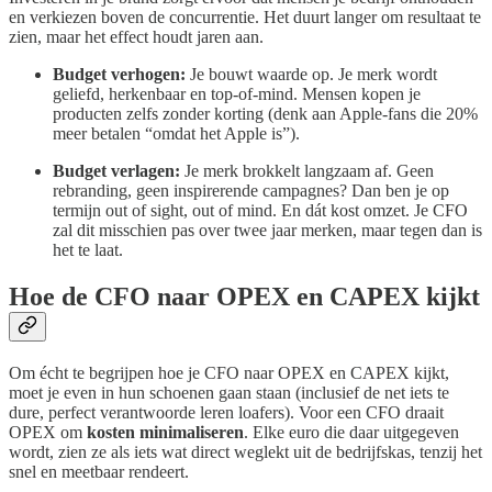
en verkiezen boven de concurrentie. Het duurt langer om resultaat te
zien, maar het effect houdt jaren aan.
Budget verhogen:
Je bouwt waarde op. Je merk wordt
geliefd, herkenbaar en top-of-mind. Mensen kopen je
producten zelfs zonder korting (denk aan Apple-fans die 20%
meer betalen “omdat het Apple is”).
Budget verlagen:
Je merk brokkelt langzaam af. Geen
rebranding, geen inspirerende campagnes? Dan ben je op
termijn out of sight, out of mind. En dát kost omzet. Je CFO
zal dit misschien pas over twee jaar merken, maar tegen dan is
het te laat.
Hoe de CFO naar OPEX en CAPEX kijkt
Om écht te begrijpen hoe je CFO naar OPEX en CAPEX kijkt,
moet je even in hun schoenen gaan staan (inclusief de net iets te
dure, perfect verantwoorde leren loafers). Voor een CFO draait
OPEX om
kosten minimaliseren
. Elke euro die daar uitgegeven
wordt, zien ze als iets wat direct weglekt uit de bedrijfskas, tenzij het
snel en meetbaar rendeert.