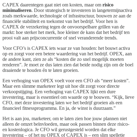
CAPEX daarentegen gaat niet om kosten, maar om
risico
minimaliseren
. Door strategisch te investeren in langetermijnactiva
zoals merkwaarde, technologie of infrastructuur, bouwen ze aan de
financiële stabiliteit en toekomst van het bedrijf. Voor hen is
CAPEX de verzekering tegen de onvoorspelbare grillen van de
markt: hoe sterker het merk, hoe kleiner de kans dat het bedrijf ten
prooi valt aan prijsconcurrentie of snel veranderende trends.
Voor CFO’s is CAPEX iets waar ze van houden: het bouwt activa
op en zorgt voor een betere waardering van het bedrijf. OPEX, aan
de andere kant, zien ze als “kosten die zo snel mogelijk moeten
renderen”. Je moet ze dus laten zien dat beide nodig zijn om de boel
draaiende te houden én te laten groeien.
Een verhoging van OPEX voelt voor een CFO als “meer kosten”.
Maar een slimme marketeer legt uit hoe dit zorgt voor directe
verkoopstijging. Een verhoging van CAPEX lijkt een dure
investering, maar is essentieel om waarde op te bouwen. “Kijk, lieve
CFO, met deze investering laten we het bedrijf groeien als een
financieel fitnessprogramma. En ja, de winst is duurzaam.”
Het is aan jou, marketeer, om te laten zien hoe jouw plannen niet
alleen de omzet beïnvloeden, maar ook passen binnen deze risico-
en kostenlogica. Je CFO wil gerustgesteld worden dat elke
investering – of het nu OPEX of CAPEX is – een slim spelletje