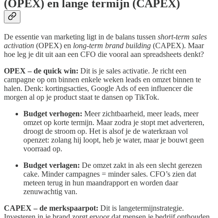
(OPEX) en lange termijn (CAPEX)
De essentie van marketing ligt in de balans tussen
short-term sales
activation
(OPEX) en
long-term brand building
(CAPEX). Maar
hoe leg je dit uit aan een CFO die vooral aan spreadsheets denkt?
OPEX – de quick win:
Dit is je sales activatie. Je richt een
campagne op om binnen enkele weken leads en omzet binnen te
halen. Denk: kortingsacties, Google Ads of een influencer die
morgen al op je product staat te dansen op TikTok.
Budget verhogen:
Meer zichtbaarheid, meer leads, meer
omzet op korte termijn. Maar zodra je stopt met adverteren,
droogt de stroom op. Het is alsof je de waterkraan vol
openzet: zolang hij loopt, heb je water, maar je bouwt geen
voorraad op.
Budget verlagen:
De omzet zakt in als een slecht gerezen
cake. Minder campagnes = minder sales. CFO’s zien dat
meteen terug in hun maandrapport en worden daar
zenuwachtig van.
CAPEX – de merkspaarpot:
Dit is langetermijnstrategie.
Investeren in je brand zorgt ervoor dat mensen je bedrijf onthouden