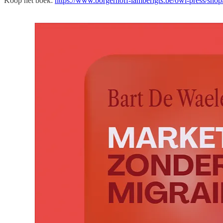
Koop het boek:
https://www.borgerhoff-lamberigts.be/owl-press/sho