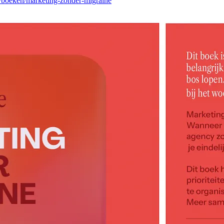
p/boeken/marketing-zonder-migraine