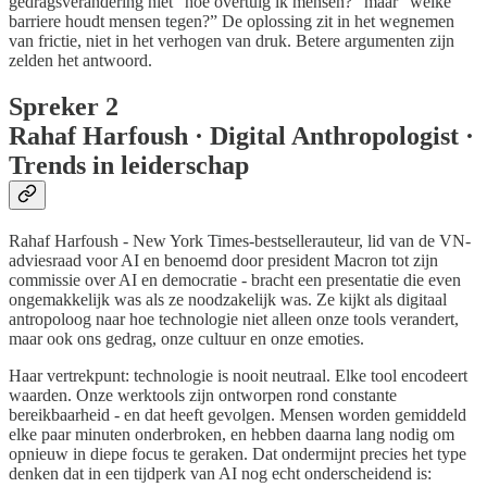
gedragsverandering niet “hoe overtuig ik mensen?” maar “welke
barriere houdt mensen tegen?” De oplossing zit in het wegnemen
van frictie, niet in het verhogen van druk. Betere argumenten zijn
zelden het antwoord.
Spreker 2
Rahaf Harfoush · Digital Anthropologist ·
Trends in leiderschap
Rahaf Harfoush - New York Times-bestsellerauteur, lid van de VN-
adviesraad voor AI en benoemd door president Macron tot zijn
commissie over AI en democratie - bracht een presentatie die even
ongemakkelijk was als ze noodzakelijk was. Ze kijkt als digitaal
antropoloog naar hoe technologie niet alleen onze tools verandert,
maar ook ons gedrag, onze cultuur en onze emoties.
Haar vertrekpunt: technologie is nooit neutraal. Elke tool encodeert
waarden. Onze werktools zijn ontworpen rond constante
bereikbaarheid - en dat heeft gevolgen. Mensen worden gemiddeld
elke paar minuten onderbroken, en hebben daarna lang nodig om
opnieuw in diepe focus te geraken. Dat ondermijnt precies het type
denken dat in een tijdperk van AI nog echt onderscheidend is: