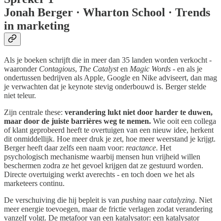
Jonah Berger · Wharton School · Trends
in marketing
Als je boeken schrijft die in meer dan 35 landen worden verkocht -
waaronder
Contagious
,
The Catalyst
en
Magic Words
- en als je
ondertussen bedrijven als Apple, Google en Nike adviseert, dan mag
je verwachten dat je keynote stevig onderbouwd is. Berger stelde
niet teleur.
Zijn centrale these:
verandering lukt niet door harder te duwen,
maar door de juiste barrières weg te nemen.
Wie ooit een collega
of klant geprobeerd heeft te overtuigen van een nieuw idee, herkent
dit onmiddellijk. Hoe meer druk je zet, hoe meer weerstand je krijgt.
Berger heeft daar zelfs een naam voor:
reactance
. Het
psychologisch mechanisme waarbij mensen hun vrijheid willen
beschermen zodra ze het gevoel krijgen dat ze gestuurd worden.
Directe overtuiging werkt averechts - en toch doen we het als
marketeers continu.
De verschuiving die hij bepleit is van
pushing
naar
catalyzing
. Niet
meer energie toevoegen, maar de frictie verlagen zodat verandering
vanzelf volgt. De metafoor van een katalysator: een katalysator