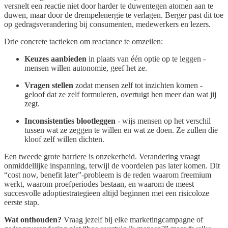
versnelt een reactie niet door harder te duwentegen atomen aan te
duwen, maar door de drempelenergie te verlagen. Berger past dit toe
op gedragsverandering bij consumenten, medewerkers en lezers.
Drie concrete tactieken om reactance te omzeilen:
Keuzes aanbieden
in plaats van één optie op te leggen -
mensen willen autonomie, geef het ze.
Vragen stellen
zodat mensen zelf tot inzichten komen -
geloof dat ze zelf formuleren, overtuigt hen meer dan wat jij
zegt.
Inconsistenties blootleggen
- wijs mensen op het verschil
tussen wat ze zeggen te willen en wat ze doen. Ze zullen die
kloof zelf willen dichten.
Een tweede grote barriere is onzekerheid. Verandering vraagt
onmiddellijke inspanning, terwijl de voordelen pas later komen. Dit
“cost now, benefit later”-probleem is de reden waarom freemium
werkt, waarom proefperiodes bestaan, en waarom de meest
succesvolle adoptiestrategieen altijd beginnen met een risicoloze
eerste stap.
Wat onthouden?
Vraag jezelf bij elke marketingcampagne of