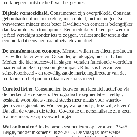
merk negeert, mist de helft van het gesprek.
Digitale vermoeidheid.
Consumenten zijn overprikkeld. Constant
gebombardeerd met marketing, met content, met meningen. Ze
verwachten minder maar beter. Kwaliteit van contact is belangrijker
dan kwantiteit van touchpoints. Een merk dat vijf keer per week in
je feed verschijnt zonder iets te zeggen, verliest sneller terrein dan
een merk dat eens per maand iets relevant doet.
De transformation economy.
Mensen willen niet alleen producten
- ze willen beter worden. Gezonder, gelukkiger, meer in balans.
Merken die hier succesvol in slagen, vertalen functionele voordelen
naar emotionele en persoonlijke impact. Rituals is hiervan een
schoolvoorbeeld - en toevallig zat de marketingdirecteur van dat
merk ook op het podium (daarover straks meer).
Curated living.
Consumenten bouwen hun identiteit actief op via
de merken die ze kiezen. Demografische segmentatie - leeftijd,
geslacht, woonplaats - maakt steeds meer plaats voor waarde-
gedreven segmentatie. Wie ben je, wat geloof je, hoe wil je leven?
Dat zijn de vragen die tellen. Co-creatie en personalisatie zijn geen
features meer, ze zijn verwachtingen.
Wat onthouden?
Je doelgroep segmenteren op “vrouwen 25-45,
Belgie, middeninkomens” is zo 2015. De vraag is: met welke