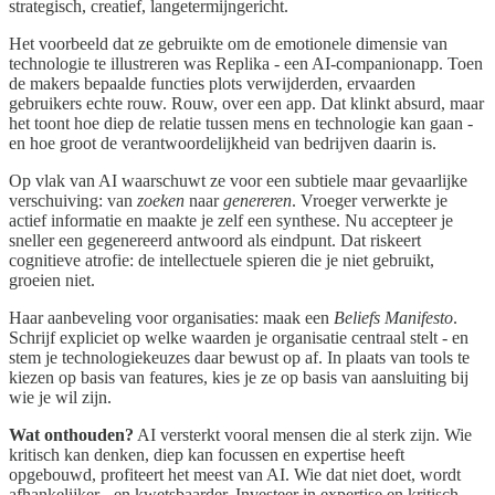
strategisch, creatief, langetermijngericht.
Het voorbeeld dat ze gebruikte om de emotionele dimensie van
technologie te illustreren was Replika - een AI-companionapp. Toen
de makers bepaalde functies plots verwijderden, ervaarden
gebruikers echte rouw. Rouw, over een app. Dat klinkt absurd, maar
het toont hoe diep de relatie tussen mens en technologie kan gaan -
en hoe groot de verantwoordelijkheid van bedrijven daarin is.
Op vlak van AI waarschuwt ze voor een subtiele maar gevaarlijke
verschuiving: van
zoeken
naar
genereren
. Vroeger verwerkte je
actief informatie en maakte je zelf een synthese. Nu accepteer je
sneller een gegenereerd antwoord als eindpunt. Dat riskeert
cognitieve atrofie: de intellectuele spieren die je niet gebruikt,
groeien niet.
Haar aanbeveling voor organisaties: maak een
Beliefs Manifesto
.
Schrijf expliciet op welke waarden je organisatie centraal stelt - en
stem je technologiekeuzes daar bewust op af. In plaats van tools te
kiezen op basis van features, kies je ze op basis van aansluiting bij
wie je wil zijn.
Wat onthouden?
AI versterkt vooral mensen die al sterk zijn. Wie
kritisch kan denken, diep kan focussen en expertise heeft
opgebouwd, profiteert het meest van AI. Wie dat niet doet, wordt
afhankelijker - en kwetsbaarder. Investeer in expertise en kritisch