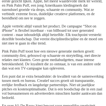
eerste gezicht lijken. Apple, het meest waardevolle merk ter wereld,
en Pink Palm Puff, een jong Amerikaans kledingmerk dat
razendsnel groeide via drops, schaarste en community. Wat ze
verbindt: extreme focus, duidelijke creatieve platformen, en de
bereidheid om nee te zeggen.
Apple vertrekt altijd vanuit het product. De campagne “Shot on
iPhone” is flexibel inzetbaar - van billboard tot user generated
content - maar inhoudelijk altijd hetzelfde. Elk touchpoint versterkt
dezelfde boodschap. Dat vereist disciplinediscipline en de moed om
niet mee te gaan in elke trend.
Pink Palm Puff toont hoe een nieuwe generatie merken groeit:
community-first, gebouwd op schaarste en storytelling, met directe
relaties met klanten. Geen grote mediabudgetten, maar intense
betrokkenheid. De loyaliteit die zo ontstaat, is van een andere orde
dan wat een TV-campagne kan opleveren.
Een punt dat ze extra benadrukte: de kwaliteit van de samenwerking
tussen merk en bureau. Creatief succes groeit uit transparantie,
eerlijke feedback en langdurige partnerships. Niet uit jaarlijkse
pitches en kostenoptimalisatie. Dat is een boodschap die in een zaal
vol bureaumensen en adverteerders misschien harder aankwam dan
bedoeld.
En over AI: De Bauw kiest bewust voor menselijke creativiteit