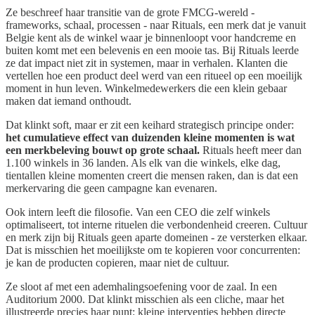
Ze beschreef haar transitie van de grote FMCG-wereld -
frameworks, schaal, processen - naar Rituals, een merk dat je vanuit
Belgie kent als de winkel waar je binnenloopt voor handcreme en
buiten komt met een belevenis en een mooie tas. Bij Rituals leerde
ze dat impact niet zit in systemen, maar in verhalen. Klanten die
vertellen hoe een product deel werd van een ritueel op een moeilijk
moment in hun leven. Winkelmedewerkers die een klein gebaar
maken dat iemand onthoudt.
Dat klinkt soft, maar er zit een keihard strategisch principe onder:
het cumulatieve effect van duizenden kleine momenten is wat
een merkbeleving bouwt op grote schaal.
Rituals heeft meer dan
1.100 winkels in 36 landen. Als elk van die winkels, elke dag,
tientallen kleine momenten creert die mensen raken, dan is dat een
merkervaring die geen campagne kan evenaren.
Ook intern leeft die filosofie. Van een CEO die zelf winkels
optimaliseert, tot interne rituelen die verbondenheid creeren. Cultuur
en merk zijn bij Rituals geen aparte domeinen - ze versterken elkaar.
Dat is misschien het moeilijkste om te kopieren voor concurrenten:
je kan de producten copieren, maar niet de cultuur.
Ze sloot af met een ademhalingsoefening voor de zaal. In een
Auditorium 2000. Dat klinkt misschien als een cliche, maar het
illustreerde precies haar punt: kleine interventies hebben directe