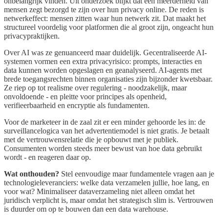
onbelangrijk vinden. Uit onderzoek blijkt dat een meerderheid van
mensen zegt bezorgd te zijn over hun privacy online. De reden is
netwerkeffect: mensen zitten waar hun netwerk zit. Dat maakt het
structureel voordelig voor platformen die al groot zijn, ongeacht hun
privacypraktijken.
Over AI was ze genuanceerd maar duidelijk. Gecentraliseerde AI-
systemen vormen een extra privacyrisico: prompts, interacties en
data kunnen worden opgeslagen en geanalyseerd. AI-agents met
brede toegangsrechten binnen organisaties zijn bijzonder kwetsbaar.
Ze riep op tot realisme over regulering - noodzakelijk, maar
onvoldoende - en pleitte voor principes als openheid,
verifieerbaarheid en encryptie als fundamenten.
Voor de marketeer in de zaal zit er een minder gehoorde les in: de
surveillancelogica van het advertentiemodel is niet gratis. Je betaalt
met de vertrouwensrelatie die je opbouwt met je publiek.
Consumenten worden steeds meer bewust van hoe data gebruikt
wordt - en reageren daar op.
Wat onthouden?
Stel eenvoudige maar fundamentele vragen aan je
technologieleveranciers: welke data verzamelen jullie, hoe lang, en
voor wat? Minimaliseer dataverzameling niet alleen omdat het
juridisch verplicht is, maar omdat het strategisch slim is. Vertrouwen
is duurder om op te bouwen dan een data warehouse.