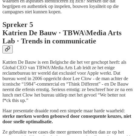
waarden en aspiraties identificeren zij zich? Merken die dat
begrijpen en authentiek op inspelen, bouwen loyaliteit op die
campagnes niet kunnen kopen.
Spreker 5
Katrien De Bauw · TBWA\Media Arts
Lab · Trends in communicatie
Katrien De Bauw is een Belgische die het ver geschopt heeft: als
Global CEO van TBWA\Media Arts Lab leidt ze het enige
reclamebureau ter wereld dat exclusief voor Apple werkt. Dat
bureau werd in 2006 opgericht door Lee Clow - de man achter de
iconische “1984”-commercial en “Think Different” - en De Bauw
neemt die erfenis ernstig. Serieus ernstig: ze beschreef hoe ze na een
lunch met Clow het bureau uitliep met het gevoel “We better not
f*ck this up.”
Haar presentatie draaide rond een simpele maar harde waarheid:
sterke merken worden gebouwd door consequente keuzes, niet
door snelle optimalisatie.
Ze gebruikte twee cases die meer gemeen hebben dan ze op het