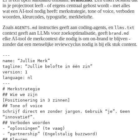
in je projectroot leeft - of ergens centraal gehost wordt - met alles
wat een AI-tool nodig heeft: merkstrategie, tone of voice, verboden
woorden, kleurcodes, typografie, merkbelofte.
Zoals
instructies geeft aan coding-agents, en
AGENTS.md
llms.txt
context geeft aan LLMs voor zoekoptimalisatie, geeft
brand.md
elke AI-tool de merkcontext die nodig is om on-brand te blijven -
zonder dat een menselijke reviewcyclus nodig is bij elk stuk content.
---
name: “Jullie Merk”
tagline: “Jullie belofte in één zin”
version: 1
language: nl
---
# Merkstrategie
## Wie we zijn
[Positionering in 3 zinnen]
## Tone of voice
Schrijf direct en zonder jargon. Gebruik “je”. Geen
“innovatief”.
## Verboden woorden
- “oplossingen” (te vaag)
- “partnership” (Engelstalig buzzword)
## Kleuren