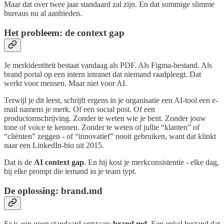
Maar dat over twee jaar standaard zal zijn. En dat sommige slimme
bureaus nu al aanbieden.
Het probleem: de context gap
Je merkidentiteit bestaat vandaag als PDF. Als Figma-bestand. Als
brand portal op een intern intranet dat niemand raadpleegt. Dat
werkt voor mensen. Maar niet voor AI.
Terwijl je dit leest, schrijft ergens in je organisatie een AI-tool een e-
mail namens je merk. Of een social post. Of een
productomschrijving. Zonder te weten wie je bent. Zonder jouw
tone of voice te kennen. Zonder te weten of jullie “klanten” of
“cliënten” zeggen - of “innovatief” nooit gebruiken, want dat klinkt
naar een LinkedIn-bio uit 2015.
Dat is de
AI context gap
. En hij kost je merkconsistentie - elke dag,
bij elke prompt die iemand in je team typt.
De oplossing: brand.md
Er is een open standaard ontstaan:
brand.md
. Een enkel bestand dat