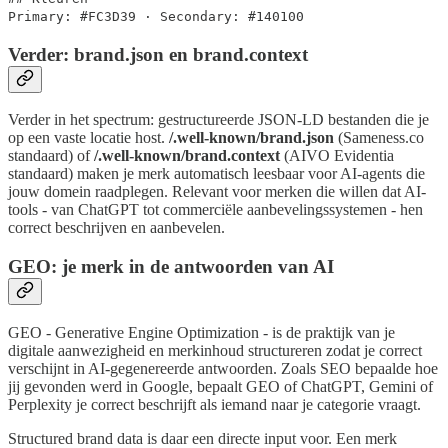
Primary: #FC3D39 · Secondary: #140100
Verder: brand.json en brand.context
Verder in het spectrum: gestructureerde JSON-LD bestanden die je
op een vaste locatie host.
/.well-known/brand.json
(Sameness.co
standaard) of
/.well-known/brand.context
(AIVO Evidentia
standaard) maken je merk automatisch leesbaar voor AI-agents die
jouw domein raadplegen. Relevant voor merken die willen dat AI-
tools - van ChatGPT tot commerciële aanbevelingssystemen - hen
correct beschrijven en aanbevelen.
GEO: je merk in de antwoorden van AI
GEO - Generative Engine Optimization - is de praktijk van je
digitale aanwezigheid en merkinhoud structureren zodat je correct
verschijnt in AI-gegenereerde antwoorden. Zoals SEO bepaalde hoe
jij gevonden werd in Google, bepaalt GEO of ChatGPT, Gemini of
Perplexity je correct beschrijft als iemand naar je categorie vraagt.
Structured brand data is daar een directe input voor. Een merk