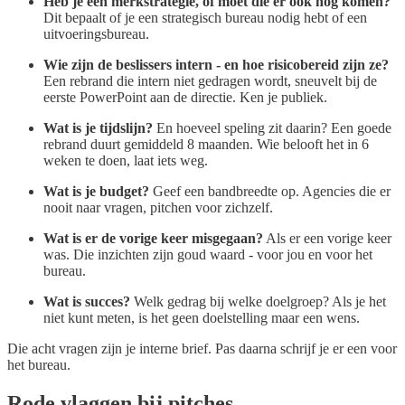
Heb je een merkstrategie, of moet die er ook nog komen?
Dit bepaalt of je een strategisch bureau nodig hebt of een
uitvoeringsbureau.
Wie zijn de beslissers intern - en hoe risicobereid zijn ze?
Een rebrand die intern niet gedragen wordt, sneuvelt bij de
eerste PowerPoint aan de directie. Ken je publiek.
Wat is je tijdslijn?
En hoeveel speling zit daarin? Een goede
rebrand duurt gemiddeld 8 maanden. Wie belooft het in 6
weken te doen, laat iets weg.
Wat is je budget?
Geef een bandbreedte op. Agencies die er
nooit naar vragen, pitchen voor zichzelf.
Wat is er de vorige keer misgegaan?
Als er een vorige keer
was. Die inzichten zijn goud waard - voor jou en voor het
bureau.
Wat is succes?
Welk gedrag bij welke doelgroep? Als je het
niet kunt meten, is het geen doelstelling maar een wens.
Die acht vragen zijn je interne brief. Pas daarna schrijf je er een voor
het bureau.
Rode vlaggen bij pitches