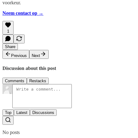
voorkeur.
Neem contact op →
1
Share
Previous
Next
Discussion about this post
Comments
Restacks
Top
Latest
Discussions
No posts